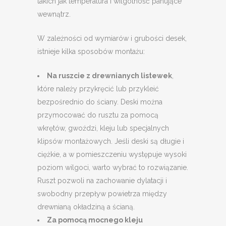
takich jak temperatura i wilgotność panujące
wewnątrz.
W zależności od wymiarów i grubości desek,
istnieje kilka sposobów montażu:
Na ruszcie z drewnianych listewek
,
które należy przykręcić lub przykleić
bezpośrednio do ściany. Deski można
przymocować do rusztu za pomocą
wkrętów, gwoździ, kleju lub specjalnych
klipsów montażowych. Jeśli deski są długie i
ciężkie, a w pomieszczeniu występuje wysoki
poziom wilgoci, warto wybrać to rozwiązanie.
Ruszt pozwoli na zachowanie dylatacji i
swobodny przepływ powietrza między
drewnianą okładziną a ścianą.
Za pomocą mocnego kleju