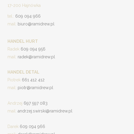
17-200 Hajnówka
tel.:
609 094 966
mail:
biuro@ramidrew.pl
HANDEL HURT
Radek
609 094 956
mail:
radek@ramidrew.pl
HANDEL DETAL
Piotrek
661 412 412
mail:
piotr@ramidrew.pl
Andrzej
697 597 083
mail:
andrzej.swirski@ramidrew.pl
Darek
609 094 966