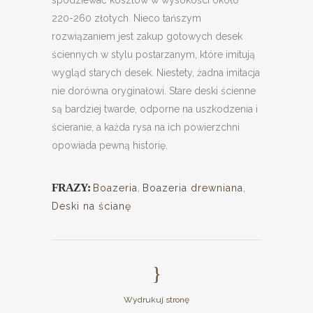
spodziewać kosztów w wysokości około
220-260 złotych. Nieco tańszym
rozwiązaniem jest zakup gotowych desek
ściennych w stylu postarzanym, które imitują
wygląd starych desek. Niestety, żadna imitacja
nie dorówna oryginałowi. Stare deski ścienne
są bardziej twarde, odporne na uszkodzenia i
ścieranie, a każda rysa na ich powierzchni
opowiada pewną historię.
FRAZY:
Boazeria
,
Boazeria drewniana
,
Deski na ścianę
Wydrukuj stronę