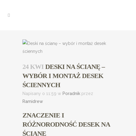
24 KWI
DESKI NA ŚCIANĘ –
WYBÓR I MONTAŻ DESEK
ŚCIENNYCH
Napisany o 11:59
w
Poradnik
przez
Ramidrew
ZNACZENIE I
RÓŻNORODNOŚĆ DESEK NA
ŚCIANĘ