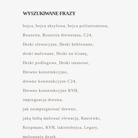
WYSZUKIWANE FRAZY
bejca
bejca akrylowa
bejca poliuretanowa
Boazeria
Boazeria drewniana
C24
Deski elewacyjne
Deski heblowane
deski malowane
Deski na ścianę
Deski podłogowe
Deski tarasowe
Drewno konstrukcyjne
drewno konstrukcyjne C24
Drewno konstrukcyjne KVH
impregnacja drewna
jak zaimpregnować drewno
jaką farbą malować elewację
Kantówki
Koopmans
KVH
lakierobejca
Legary
malowanie desek