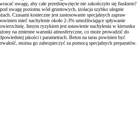
zwracać uwagę, aby całe przedsięwzięcie nie zakończyło się fiaskiem?
y pod uwagę poziomu wód gruntowych, izolacja szybko ulegnie
dłożach. Czasami konieczne jest zastosowanie specjalnych zapraw
s powinien mieć nachylenie około 2-3% umożliwiające spływanie
owierzchnię. Innym ryzykiem jest ustawienie nachylenia w kierunku
arażony na zmienne warunki atmosferyczne, co może prowadzić do
odpowiedniej jakości i parametrach. Beton na taras powinien być
 trwałość, można go zabezpieczyć za pomocą specjalnych preparatów.