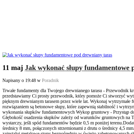
11 maj
Jak wykonać słupy fundamentowe p
Napisany o 19:48
w
Poradnik
Trwałe fundamenty dla Twojego drewnianego tarasu - Przewodnik k
przedstawiamy Ci prosty przewodnik, który pomoże Ci stworzyć wy
pięknym drewnianym tarasem przez wiele lat. Wykonaj wytrzymałe 
rozwiązaniem są betonowe słupy, które zapewnią stabilność i wytrz
wykonania słupków fundamentowych Wykop gruntowy - Przystąp do wy
Głębokość osadzenia słupków zależy od warunków gruntowych na Two
wystarczy, jeśli spód fundamentów będzie 0,5 m poniżej terenu.Do
średnicy 8 mm, połączonych strzemionami z drutu o średnicy 4,5 mm.
zainstaluj metalowe stopy bezpośrednio w świeżo zabetonowanych sł