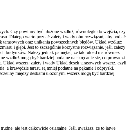
sowych. Czy powinny być ułożone wzdłuż, równolegle do wejścia, czy
rasu. Dlatego warto poznać zalety i wady obu rozwiązań, aby podjąć
sek tarasowych oraz unikania powszechnych błędów. Układ wzdłuż:
aru i głębi. Jest to szczególnie korzystne rozwiązanie, jeśli zależy
ych budynków. Należy jednak pamiętać, że taki układ ma również
e wzdłuż mogą być bardziej podatne na skręcanie się, co prowadzi
. Układ wszerz: zalety i wady Układ desek tarasowych wszerz, czyli
ia, a krawędzie tarasu są mniej podatne na pękanie i odpryski.
 szczeliny między deskami ułożonymi wszerz mogą być bardziej
ne, ale jest całkowicie osiągalne. Jeśli uważasz, że to łatwe