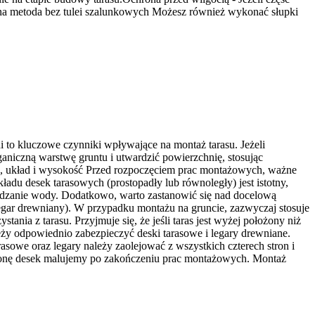
ywna metoda bez tulei szalunkowych Możesz również wykonać słupki
to kluczowe czynniki wpływające na montaż tarasu. Jeżeli
niczną warstwę gruntu i utwardzić powierzchnię, stosując
ość, układ i wysokość Przed rozpoczęciem prac montażowych, ważne
adu desek tarasowych (prostopadły lub równoległy) jest istotny,
adzanie wody. Dodatkowo, warto zastanowić się nad docelową
egar drewniany). W przypadku montażu na gruncie, zazwyczaj stosuje
a z tarasu. Przyjmuje się, że jeśli taras jest wyżej położony niż
ży odpowiednio zabezpieczyć deski tarasowe i legary drewniane.
asowe oraz legary należy zaolejować z wszystkich czterech stron i
stronę desek malujemy po zakończeniu prac montażowych. Montaż