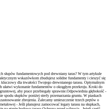
ych słupów fundamentowych pod drewniany taras? W tym artykule
aktycznym wskazówkom zbudujesz solidne fundamenty i cieszyć się
 kluczowy dla trwałości Twojego drewnianego tarasu. Optymalnym
wych ułatwi wykonanie fundamentów o okrągłym przekroju. Kroki do
runtowej, aby prace przebiegały sprawnie.Odpowiednia głębokość -
e spodu słupków poniżej strefy przemarzania gruntu. W piaskach
zastosowanie zbrojenia. Zalecamy umieszczenie trzech prętów o
etalowej - Jeśli planujesz zamocować legary tarasu na słupkach,
 na etapie budowy tarasu.Ochrona przed wilgocią - Jeżeli część