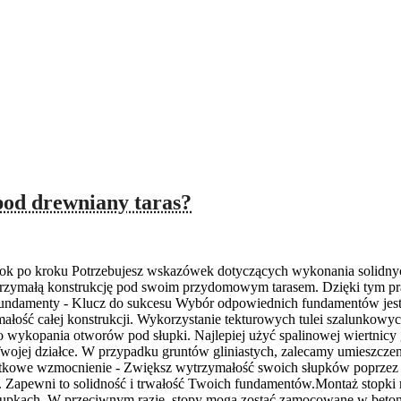
od drewniany taras?
rok po kroku Potrzebujesz wskazówek dotyczących wykonania solidn
trzymałą konstrukcję pod swoim przydomowym tarasem. Dzięki tym pr
fundamenty - Klucz do sukcesu Wybór odpowiednich fundamentów jest
ymałość całej konstrukcji. Wykorzystanie tekturowych tulei szalunko
kopania otworów pod słupki. Najlepiej użyć spalinowej wiertnicy g
jej działce. W przypadku gruntów gliniastych, zalecamy umieszczeni
datkowe wzmocnienie - Zwiększ wytrzymałość swoich słupków poprzez 
 Zapewni to solidność i trwałość Twoich fundamentów.Montaż stopki m
upkach. W przeciwnym razie, stopy mogą zostać zamocowane w betonie