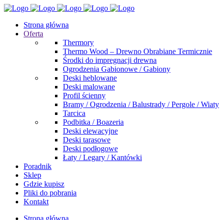
Strona główna
Oferta
Thermory
Thermo Wood – Drewno Obrabiane Termicznie
Środki do impregnacji drewna
Ogrodzenia Gabionowe / Gabiony
Deski heblowane
Deski malowane
Profil ścienny
Bramy / Ogrodzenia / Balustrady / Pergole / Wiaty
Tarcica
Podbitka / Boazeria
Deski elewacyjne
Deski tarasowe
Deski podłogowe
Łaty / Legary / Kantówki
Poradnik
Sklep
Gdzie kupisz
Pliki do pobrania
Kontakt
Strona główna