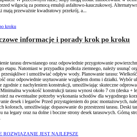
h przed wilgocią za pomocą emulsji asfaltowo-kauczukowej. Alternat
 mają przeważnie kwadratowy przekrój, a...
zowe informacje i porady krok po kroku
nie tarasu drewnianego oraz odpowiednie przygotowanie powierzchni 
 etapu. Natomiast w przypadku podłoża ziemnego, należy usunąć orga
ne, przesiąkliwe i umożliwiać odpływ wody. Planowanie tarasu: Wielk
lkość oraz odpowiednie usytuowanie względem domu i działki. Wybór ukł
e zgodnie z nachyleniem konstrukcji, umożliwiając skuteczne odprow
. Minimalna wysokość konstrukcji tarasu wynosi około 7 cm (deska + l
ż na ewentualne potrzeby wykonania schodów dla wygodnego korzystani
nie desek i legarów Przed przystąpieniem do prac montażowych, nale
h kolorach, umożliwiając dopasowanie do przestrzeni tarasu. Deski tar
u na legary oraz na dolne i boczne strony desek tarasowych. Górną 
.