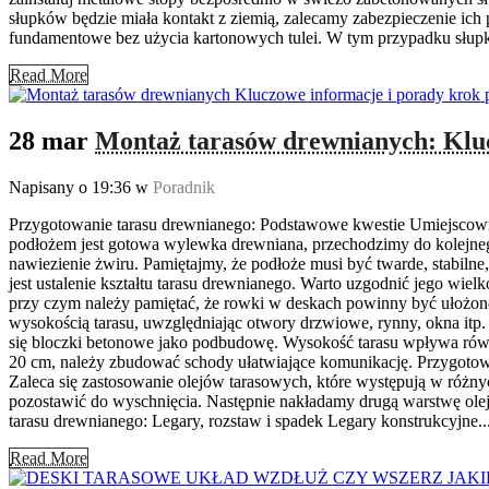
słupków będzie miała kontakt z ziemią, zalecamy zabezpieczenie ic
fundamentowe bez użycia kartonowych tulei. W tym przypadku słupki
Read More
28 mar
Montaż tarasów drewnianych: Kluc
Napisany o 19:36
w
Poradnik
Przygotowanie tarasu drewnianego: Podstawowe kwestie Umiejscowie
podłożem jest gotowa wylewka drewniana, przechodzimy do kolejnego
nawiezienie żwiru. Pamiętajmy, że podłoże musi być twarde, stabil
jest ustalenie kształtu tarasu drewnianego. Warto uzgodnić jego wie
przy czym należy pamiętać, że rowki w deskach powinny być ułożon
wysokością tarasu, uwzględniając otwory drzwiowe, rynny, okna itp
się bloczki betonowe jako podbudowę. Wysokość tarasu wpływa równie
20 cm, należy zbudować schody ułatwiające komunikację. Przygotowa
Zaleca się zastosowanie olejów tarasowych, które występują w różnyc
pozostawić do wyschnięcia. Następnie nakładamy drugą warstwę olej
tarasu drewnianego: Legary, rozstaw i spadek Legary konstrukcyjne..
Read More