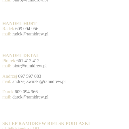
HANDEL HURT
Radek
609 094 956
mail:
radek@ramidrew.pl
HANDEL DETAL
Piotrek
661 412 412
mail:
piotr@ramidrew.pl
Andrzej
697 597 083
mail:
andrzej.swirski@ramidrew.pl
Darek
609 094 966
mail:
darek@ramidrew.pl
SKLEP RAMIDREW BIELSK PODLASKI
ul. Mickiewicza 181