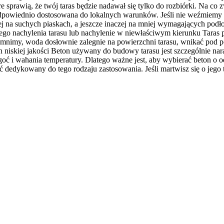
 sprawią, że twój taras będzie nadawał się tylko do rozbiórki. Na co 
ć odpowiednio dostosowana do lokalnych warunków. Jeśli nie weźmiem
aczej na suchych piaskach, a jeszcze inaczej na mniej wymagających po
niego nachylenia tarasu lub nachylenie w niewłaściwym kierunku Tara
omnimy, woda dosłownie zalegnie na powierzchni tarasu, wnikać pod p
 niskiej jakości Beton używany do budowy tarasu jest szczególnie n
lgoć i wahania temperatury. Dlatego ważne jest, aby wybierać beton o 
 dedykowany do tego rodzaju zastosowania. Jeśli martwisz się o jego