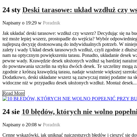
24 sty
Deski tarasowe: układ wzdłuż czy ws
Napisany o 19:29
w
Poradnik
Jak układać deski tarasowe: wzdłuż czy wszerz? Decydując się na bu
też może lepiej wszerz, prostopadle do wejścia? Wybór odpowiednieg
najlepszą decyzję dostosowaną do indywidualnych potrzeb. W ninie
zalety i wady Układ desek tarasowych wzdłuż, czyli zgodnie z dłuższą 
nam na optycznym powiększeniu tarasu. Ponadto, układanie desek wz
pewne wady. Krawędzie desek ułożonych wzdłuż są bardziej narażone
do powstawania szczelin na styku dwóch desek. Te szczeliny mogą za
zgodnie z krótszą krawędzią tarasu, nadaje wrażenie większej szerokoś
Dodatkowo, deski układane wszerz są zazwyczaj mniej podatne na skr
widoczne niż w przypadku desek ułożonych wzdłuż. Montaż desek...
Read More
24 sie
10 błędów, których nie wolno popełn
Napisany o 20:08
w
Poradnik
Cenne wskazówki, jak uniknąć najczęstszych błędów i cieszyć się dos