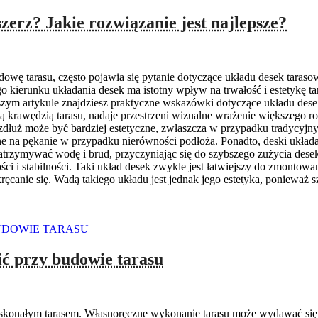
zerz? Jakie rozwiązanie jest najlepsze?
dowę tarasu, często pojawia się pytanie dotyczące układu desek tara
o kierunku układania desek ma istotny wpływ na trwałość i estetykę ta
jszym artykule znajdziesz praktyczne wskazówki dotyczące układu de
krawędzią tarasu, nadaje przestrzeni wizualne wrażenie większego rozmi
dłuż może być bardziej estetyczne, zwłaszcza w przypadku tradycyjn
 na pękanie w przypadku nierówności podłoża. Ponadto, deski układan
trzymywać wodę i brud, przyczyniając się do szybszego zużycia desek
ci i stabilności. Taki układ desek zwykle jest łatwiejszy do zmontowan
ęcanie się. Wadą takiego układu jest jednak jego estetyka, ponieważ
ić przy budowie tarasu
konałym tarasem. Własnoręczne wykonanie tarasu może wydawać się trud