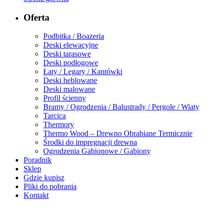
Oferta
Podbitka / Boazeria
Deski elewacyjne
Deski tarasowe
Deski podłogowe
Łaty / Legary / Kantówki
Deski heblowane
Deski malowane
Profil ścienny
Bramy / Ogrodzenia / Balustrady / Pergole / Wiaty
Tarcica
Thermory
Thermo Wood – Drewno Obrabiane Termicznie
Środki do impregnacji drewna
Ogrodzenia Gabionowe / Gabiony
Poradnik
Sklep
Gdzie kupisz
Pliki do pobrania
Kontakt