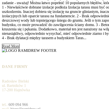
zadanie - uważaj! Można łatwo popełnić 10 popularnych błędów, które
1 - Niewłaściwie dobrane izolacje podłoża Izolacja tarasu musi by
uszkodzeniu. Inaczej dobiera się izolację na gruncie gliniastym, in
izolacyjnych lub oparcie tarasu na fundamencie. 2 - Brak odpowied
deszczowej wody lub topniejącego śniegu do gruntu. Jeśli o tym zap
budynku, co może prowadzić do zawilgocenia ściany domu. 3 - Beton
kruszenia się i pękania. Dodatkowo, materiał ten jest narażony na wi
nienasiąkliwy, odpowiednio wysychać, mieć odpowiednie ziarno i być
4 - Brak dylatacji między tarasem a budynkiem Taras...
Read More
DANE FIRMY
Radosław Bielski
ul. Bartników 1
17-200 Hajnówka
tel.:
609 094 966
mail:
biuro@ramidrew.pl