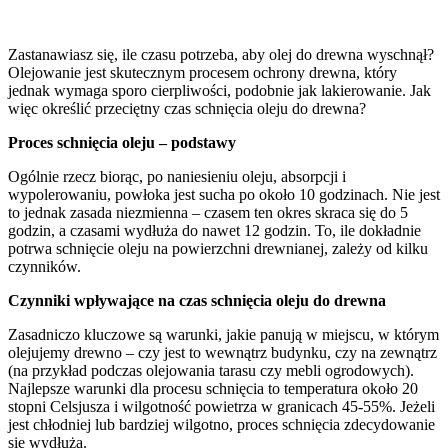
Zastanawiasz się, ile czasu potrzeba, aby olej do drewna wyschnął?
Olejowanie jest skutecznym procesem ochrony drewna, który
jednak wymaga sporo cierpliwości, podobnie jak lakierowanie. Jak
więc określić przeciętny czas schnięcia oleju do drewna?
Proces schnięcia oleju – podstawy
Ogólnie rzecz biorąc, po naniesieniu oleju, absorpcji i
wypolerowaniu, powłoka jest sucha po około 10 godzinach. Nie jest
to jednak zasada niezmienna – czasem ten okres skraca się do 5
godzin, a czasami wydłuża do nawet 12 godzin. To, ile dokładnie
potrwa schnięcie oleju na powierzchni drewnianej, zależy od kilku
czynników.
Czynniki wpływające na czas schnięcia oleju do drewna
Zasadniczo kluczowe są warunki, jakie panują w miejscu, w którym
olejujemy drewno – czy jest to wewnątrz budynku, czy na zewnątrz
(na przykład podczas olejowania tarasu czy mebli ogrodowych).
Najlepsze warunki dla procesu schnięcia to temperatura około 20
stopni Celsjusza i wilgotność powietrza w granicach 45-55%. Jeżeli
jest chłodniej lub bardziej wilgotno, proces schnięcia zdecydowanie
się wydłuża.