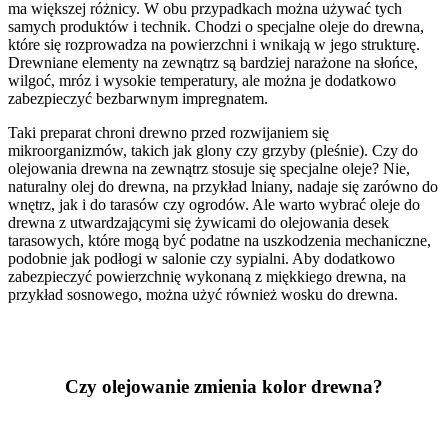
ma większej różnicy. W obu przypadkach można używać tych
samych produktów i technik. Chodzi o specjalne oleje do drewna,
które się rozprowadza na powierzchni i wnikają w jego strukturę.
Drewniane elementy na zewnątrz są bardziej narażone na słońce,
wilgoć, mróz i wysokie temperatury, ale można je dodatkowo
zabezpieczyć bezbarwnym impregnatem.
Taki preparat chroni drewno przed rozwijaniem się
mikroorganizmów, takich jak glony czy grzyby (pleśnie). Czy do
olejowania drewna na zewnątrz stosuje się specjalne oleje? Nie,
naturalny olej do drewna, na przykład lniany, nadaje się zarówno do
wnętrz, jak i do tarasów czy ogrodów. Ale warto wybrać oleje do
drewna z utwardzającymi się żywicami do olejowania desek
tarasowych, które mogą być podatne na uszkodzenia mechaniczne,
podobnie jak podłogi w salonie czy sypialni. Aby dodatkowo
zabezpieczyć powierzchnię wykonaną z miękkiego drewna, na
przykład sosnowego, można użyć również wosku do drewna.
Czy olejowanie zmienia kolor drewna?