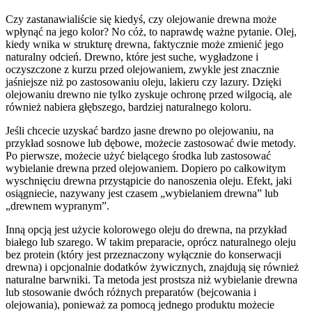
Czy zastanawialiście się kiedyś, czy olejowanie drewna może
wpłynąć na jego kolor? No cóż, to naprawdę ważne pytanie. Olej,
kiedy wnika w strukturę drewna, faktycznie może zmienić jego
naturalny odcień. Drewno, które jest suche, wygładzone i
oczyszczone z kurzu przed olejowaniem, zwykle jest znacznie
jaśniejsze niż po zastosowaniu oleju, lakieru czy lazury. Dzięki
olejowaniu drewno nie tylko zyskuje ochronę przed wilgocią, ale
również nabiera głębszego, bardziej naturalnego koloru.
Jeśli chcecie uzyskać bardzo jasne drewno po olejowaniu, na
przykład sosnowe lub dębowe, możecie zastosować dwie metody.
Po pierwsze, możecie użyć bielącego środka lub zastosować
wybielanie drewna przed olejowaniem. Dopiero po całkowitym
wyschnięciu drewna przystąpicie do nanoszenia oleju. Efekt, jaki
osiągniecie, nazywany jest czasem „wybielaniem drewna” lub
„drewnem wypranym”.
Inną opcją jest użycie kolorowego oleju do drewna, na przykład
białego lub szarego. W takim preparacie, oprócz naturalnego oleju
bez protein (który jest przeznaczony wyłącznie do konserwacji
drewna) i opcjonalnie dodatków żywicznych, znajdują się również
naturalne barwniki. Ta metoda jest prostsza niż wybielanie drewna
lub stosowanie dwóch różnych preparatów (bejcowania i
olejowania), ponieważ za pomocą jednego produktu możecie