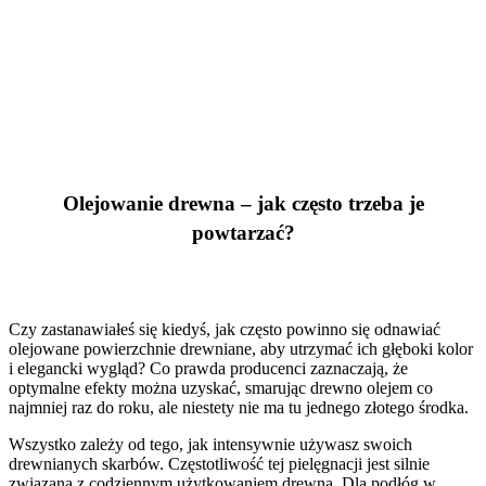
Olejowanie drewna – jak często trzeba je
powtarzać?
Czy zastanawiałeś się kiedyś, jak często powinno się odnawiać
olejowane powierzchnie drewniane, aby utrzymać ich głęboki kolor
i elegancki wygląd? Co prawda producenci zaznaczają, że
optymalne efekty można uzyskać, smarując drewno olejem co
najmniej raz do roku, ale niestety nie ma tu jednego złotego środka.
Wszystko zależy od tego, jak intensywnie używasz swoich
drewnianych skarbów. Częstotliwość tej pielęgnacji jest silnie
związana z codziennym użytkowaniem drewna. Dla podłóg w