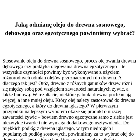
Jaką odmianę oleju do drewna sosnowego,
dębowego oraz egzotycznego powinniśmy wybrać?
Stosowanie oleju do drewna sosnowego, proces olejowania drewna
dębowego czy praktyka olejowania drewna egzotycznego – te
wszystkie czynności powinny być wykonywane z użyciem
różnorodnych odmian olejów przeznaczonych do drewna. A
dlaczego tak jest? Otóż, drewno z różnych gatunków drzew różni
się między sobą pod względem zawartości naturalnych żywic, a
także budową. W rezultacie, niektóre gatunki drewna pochłaniają
więcej, a inne mniej oleju. Który olej należy zastosować do drewna
egzotycznego, a który do drewna iglastego? W pierwszym
przypadku najlepszym wyborem okaże się produkt o niższej
zawartości żywic – bowiem drewno egzotyczne samo z siebie jest
niezwykle twarde i nie wymaga dodatkowego usztywnienia. Do
miękkich podłóg z drewna iglastego, w tym niedrogich i
popularnych podłóg sosnowych, powinniśmy za to wybrać olej do
drewna iglastego, który charakteryzuje się większą ilością