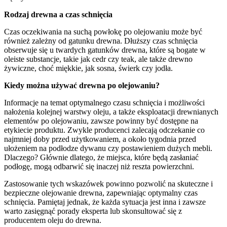
Rodzaj drewna a czas schnięcia
Czas oczekiwania na suchą powłokę po olejowaniu może być
również zależny od gatunku drewna. Dłuższy czas schnięcia
obserwuje się u twardych gatunków drewna, które są bogate w
oleiste substancje, takie jak cedr czy teak, ale także drewno
żywiczne, choć miękkie, jak sosna, świerk czy jodła.
Kiedy można używać drewna po olejowaniu?
Informacje na temat optymalnego czasu schnięcia i możliwości
nałożenia kolejnej warstwy oleju, a także eksploatacji drewnianych
elementów po olejowaniu, zawsze powinny być dostępne na
etykiecie produktu. Zwykle producenci zalecają odczekanie co
najmniej doby przed użytkowaniem, a około tygodnia przed
ułożeniem na podłodze dywanu czy postawieniem dużych mebli.
Dlaczego? Głównie dlatego, że miejsca, które będą zasłaniać
podłogę, mogą odbarwić się inaczej niż reszta powierzchni.
Zastosowanie tych wskazówek powinno pozwolić na skuteczne i
bezpieczne olejowanie drewna, zapewniając optymalny czas
schnięcia. Pamiętaj jednak, że każda sytuacja jest inna i zawsze
warto zasięgnąć porady eksperta lub skonsultować się z
producentem oleju do drewna.