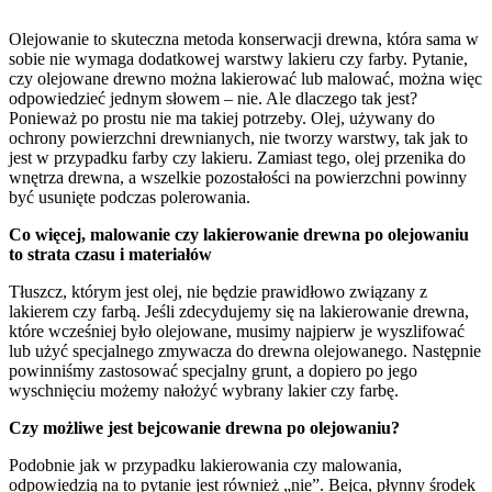
Olejowanie to skuteczna metoda konserwacji drewna, która sama w
sobie nie wymaga dodatkowej warstwy lakieru czy farby. Pytanie,
czy olejowane drewno można lakierować lub malować, można więc
odpowiedzieć jednym słowem – nie. Ale dlaczego tak jest?
Ponieważ po prostu nie ma takiej potrzeby. Olej, używany do
ochrony powierzchni drewnianych, nie tworzy warstwy, tak jak to
jest w przypadku farby czy lakieru. Zamiast tego, olej przenika do
wnętrza drewna, a wszelkie pozostałości na powierzchni powinny
być usunięte podczas polerowania.
Co więcej, malowanie czy lakierowanie drewna po olejowaniu
to strata czasu i materiałów
Tłuszcz, którym jest olej, nie będzie prawidłowo związany z
lakierem czy farbą. Jeśli zdecydujemy się na lakierowanie drewna,
które wcześniej było olejowane, musimy najpierw je wyszlifować
lub użyć specjalnego zmywacza do drewna olejowanego. Następnie
powinniśmy zastosować specjalny grunt, a dopiero po jego
wyschnięciu możemy nałożyć wybrany lakier czy farbę.
Czy możliwe jest bejcowanie drewna po olejowaniu?
Podobnie jak w przypadku lakierowania czy malowania,
odpowiedzią na to pytanie jest również „nie”. Bejca, płynny środek