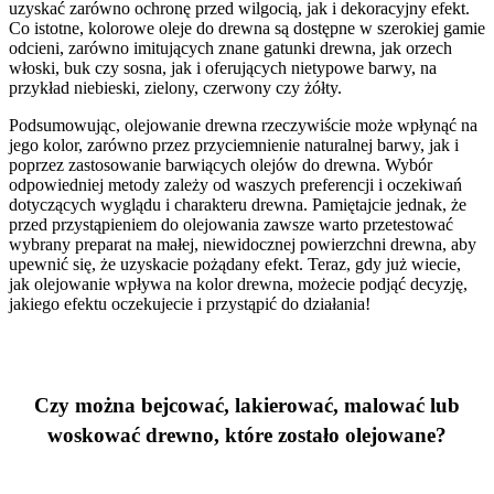
uzyskać zarówno ochronę przed wilgocią, jak i dekoracyjny efekt.
Co istotne, kolorowe oleje do drewna są dostępne w szerokiej gamie
odcieni, zarówno imitujących znane gatunki drewna, jak orzech
włoski, buk czy sosna, jak i oferujących nietypowe barwy, na
przykład niebieski, zielony, czerwony czy żółty.
Podsumowując, olejowanie drewna rzeczywiście może wpłynąć na
jego kolor, zarówno przez przyciemnienie naturalnej barwy, jak i
poprzez zastosowanie barwiących olejów do drewna. Wybór
odpowiedniej metody zależy od waszych preferencji i oczekiwań
dotyczących wyglądu i charakteru drewna. Pamiętajcie jednak, że
przed przystąpieniem do olejowania zawsze warto przetestować
wybrany preparat na małej, niewidocznej powierzchni drewna, aby
upewnić się, że uzyskacie pożądany efekt. Teraz, gdy już wiecie,
jak olejowanie wpływa na kolor drewna, możecie podjąć decyzję,
jakiego efektu oczekujecie i przystąpić do działania!
Czy można bejcować, lakierować, malować lub
woskować drewno, które zostało olejowane?