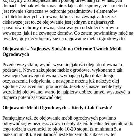
kojarzymy z zabezpieczaniem podłóg drewnianych w naszych
domach. Jednak wielu z nas nie zdaje sobie sprawy, że ta metoda
jest równie skuteczna w ochronie przedmiotów i elementów
architektonicznych z drewna, które są na zewnątrz. Jeszcze
ciekawsze jest to, że olejowanie jest jednym z najstarszych
sposobów ochrony drewna, stosowanym od stuleci zarówno
wewnątrz, jak i na zewnątrz domów. Co zatem powinniśmy mieć na
uwadze, gdy decydujemy się na olejowanie mebli ogrodowych?
Olejowanie – Najlepszy Sposób na Ochronę Twoich Mebli
Ogrodowych
Przede wszystkim, wybór wysokiej jakości oleju do drewna to
podstawa. Nowo zakupione meble ogrodowe, wykonane z tak
zwanego 'surowego drewna’, wymagają tylko dokładnego
oczyszczenia i odpylenia, a następnie można już nałożyć olej
zgodnie z zaleceniami producenta. Jeżeli zaś nasze meble były
wcześniej olejowane, warto je najpierw dobrze umyć, wysuszyć, a
dopiero potem zastosować olej.
Olejowanie Mebli Ogrodowych – Kiedy i Jak Często?
Pamiętajmy też, że olejowanie mebli ogrodowych powinno
odbywać się w bezdeszczowy i ciepły dzień. Idealna temperatura do
tego rodzaju czynności to około 10-20 stopni (z minimum 5, a
maksimum 30). Regularność jest kluczem do sukcesu w tej