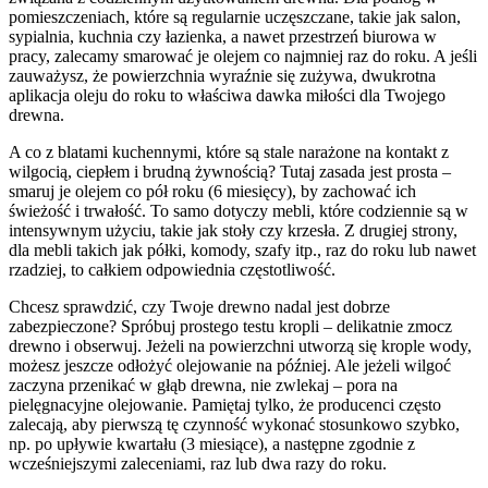
pomieszczeniach, które są regularnie uczęszczane, takie jak salon,
sypialnia, kuchnia czy łazienka, a nawet przestrzeń biurowa w
pracy, zalecamy smarować je olejem co najmniej raz do roku. A jeśli
zauważysz, że powierzchnia wyraźnie się zużywa, dwukrotna
aplikacja oleju do roku to właściwa dawka miłości dla Twojego
drewna.
A co z blatami kuchennymi, które są stale narażone na kontakt z
wilgocią, ciepłem i brudną żywnością? Tutaj zasada jest prosta –
smaruj je olejem co pół roku (6 miesięcy), by zachować ich
świeżość i trwałość. To samo dotyczy mebli, które codziennie są w
intensywnym użyciu, takie jak stoły czy krzesła. Z drugiej strony,
dla mebli takich jak półki, komody, szafy itp., raz do roku lub nawet
rzadziej, to całkiem odpowiednia częstotliwość.
Chcesz sprawdzić, czy Twoje drewno nadal jest dobrze
zabezpieczone? Spróbuj prostego testu kropli – delikatnie zmocz
drewno i obserwuj. Jeżeli na powierzchni utworzą się krople wody,
możesz jeszcze odłożyć olejowanie na później. Ale jeżeli wilgoć
zaczyna przenikać w głąb drewna, nie zwlekaj – pora na
pielęgnacyjne olejowanie. Pamiętaj tylko, że producenci często
zalecają, aby pierwszą tę czynność wykonać stosunkowo szybko,
np. po upływie kwartału (3 miesiące), a następne zgodnie z
wcześniejszymi zaleceniami, raz lub dwa razy do roku.