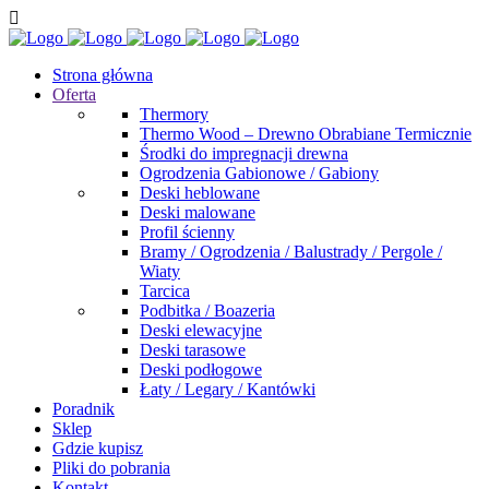
Strona główna
Oferta
Thermory
Thermo Wood – Drewno Obrabiane Termicznie
Środki do impregnacji drewna
Ogrodzenia Gabionowe / Gabiony
Deski heblowane
Deski malowane
Profil ścienny
Bramy / Ogrodzenia / Balustrady / Pergole /
Wiaty
Tarcica
Podbitka / Boazeria
Deski elewacyjne
Deski tarasowe
Deski podłogowe
Łaty / Legary / Kantówki
Poradnik
Sklep
Gdzie kupisz
Pliki do pobrania
Kontakt