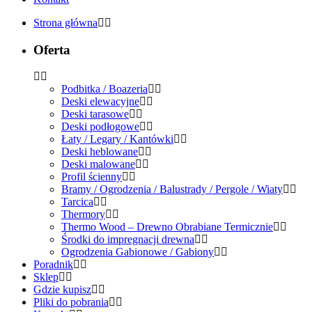
Strona główna
Oferta
Podbitka / Boazeria
Deski elewacyjne
Deski tarasowe
Deski podłogowe
Łaty / Legary / Kantówki
Deski heblowane
Deski malowane
Profil ścienny
Bramy / Ogrodzenia / Balustrady / Pergole / Wiaty
Tarcica
Thermory
Thermo Wood – Drewno Obrabiane Termicznie
Środki do impregnacji drewna
Ogrodzenia Gabionowe / Gabiony
Poradnik
Sklep
Gdzie kupisz
Pliki do pobrania