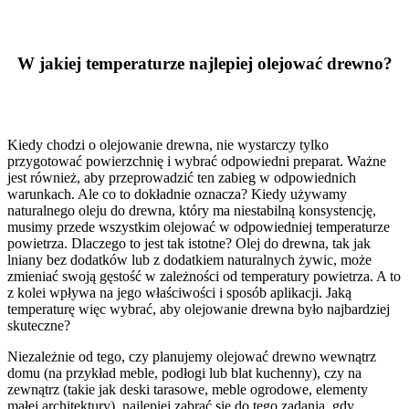
W jakiej temperaturze najlepiej olejować drewno?
Kiedy chodzi o olejowanie drewna, nie wystarczy tylko
przygotować powierzchnię i wybrać odpowiedni preparat. Ważne
jest również, aby przeprowadzić ten zabieg w odpowiednich
warunkach. Ale co to dokładnie oznacza? Kiedy używamy
naturalnego oleju do drewna, który ma niestabilną konsystencję,
musimy przede wszystkim olejować w odpowiedniej temperaturze
powietrza. Dlaczego to jest tak istotne? Olej do drewna, tak jak
lniany bez dodatków lub z dodatkiem naturalnych żywic, może
zmieniać swoją gęstość w zależności od temperatury powietrza. A to
z kolei wpływa na jego właściwości i sposób aplikacji. Jaką
temperaturę więc wybrać, aby olejowanie drewna było najbardziej
skuteczne?
Niezależnie od tego, czy planujemy olejować drewno wewnątrz
domu (na przykład meble, podłogi lub blat kuchenny), czy na
zewnątrz (takie jak deski tarasowe, meble ogrodowe, elementy
małej architektury), najlepiej zabrać się do tego zadania, gdy